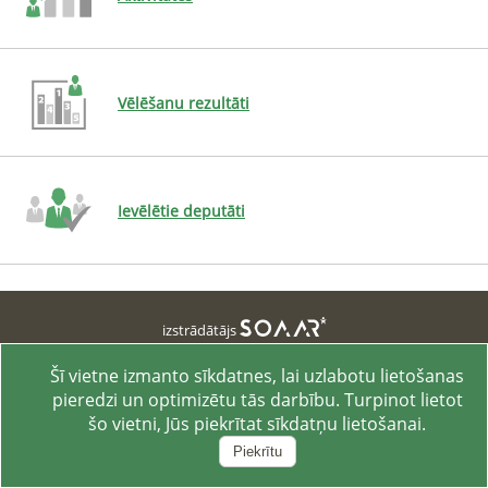
Vēlēšanu rezultāti
Ievēlētie deputāti
izstrādātājs
Pasūtītājs: Centrālā vēlēšanu komisija
Pārlūks
:
Chrome
131
Šī vietne izmanto sīkdatnes, lai uzlabotu lietošanas
Sistēmas versija
:
2.0.61.46
pieredzi un optimizētu tās darbību. Turpinot lietot
šo vietni, Jūs piekrītat sīkdatņu lietošanai.
Piekrītu