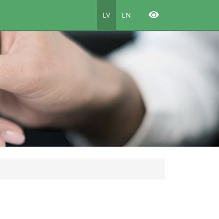
LV
EN