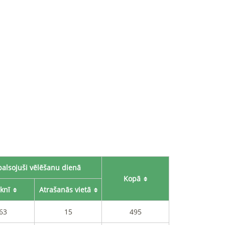
alsojuši vēlēšanu dienā
Kopā
rknī
Atrašanās vietā
63
15
495