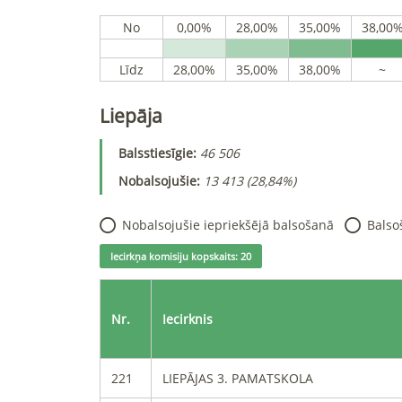
No
0,00%
28,00%
35,00%
38,00
Līdz
28,00%
35,00%
38,00%
~
Liepāja
Balsstiesīgie
:
46 506
Nobalsojušie
:
13 413
(
28,84%
)
Nobalsojušie iepriekšējā balsošanā
Balso
Iecirkņa komisiju kopskaits
:
20
Nr.
Iecirknis
221
LIEPĀJAS 3. PAMATSKOLA