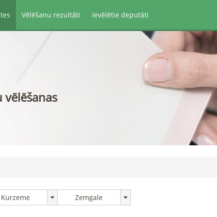
ātes
Vēlēšanu rezultāti
Ievēlētie deputāti
u vēlēšanas
Kurzeme
Zemgale