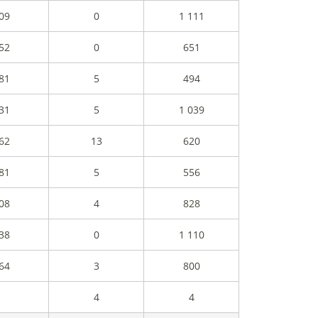
09
0
1 111
52
0
651
81
5
494
31
5
1 039
62
13
620
81
5
556
08
4
828
38
0
1 110
64
3
800
4
4