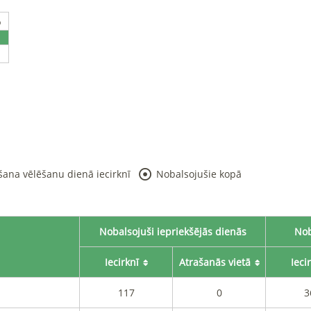
%
šana vēlēšanu dienā iecirknī
Nobalsojušie kopā
Nobalsojuši iepriekšējās dienās
Nob
Iecirknī
Atrašanās vietā
Ieci
117
0
3