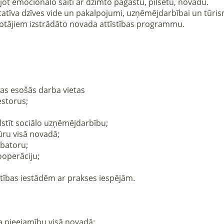
ot emocionālo saiti ar dzimto pagastu, pilsētu, novadu.  

alitatīva dzīves vide un pakalpojumi, uzņēmējdarbībai un tūri
otājiem izstrādāto novada attīstības programmu. 

 esošās darba vietas 

torus; 

stīt sociālo uzņēmējdarbību; 

u visā novadā; 

atoru; 

erāciju; 

ības iestādēm ar prakses iespējām. 

 pieejamību visā novadā; 
