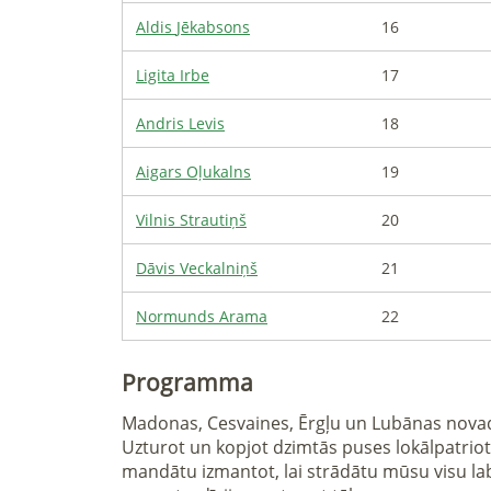
Aldis
Jēkabsons
16
Ligita
Irbe
17
Andris
Levis
18
Aigars
Oļukalns
19
Vilnis
Strautiņš
20
Dāvis
Veckalniņš
21
Normunds
Arama
22
Programma
Madonas, Cesvaines, Ērgļu un Lubānas novada i
Uzturot un kopjot dzimtās puses lokālpatrio
mandātu izmantot, lai strādātu mūsu visu labā