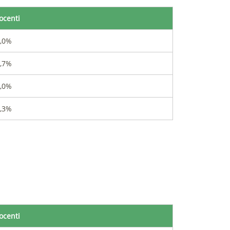
ocenti
,0%
,7%
,0%
,3%
ocenti