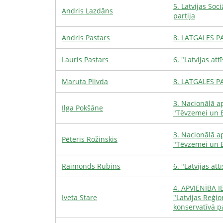
5
.
Latvijas Soc
Andris
Lazdāns
partija
Andris
Pastars
8
.
LATGALES PA
Lauris
Pastars
6
.
"Latvijas attī
Maruta
Plivda
8
.
LATGALES PA
3
.
Nacionālā ap
Ilga
Pokšāne
"Tēvzemei un 
3
.
Nacionālā ap
Pēteris
Rožinskis
"Tēvzemei un 
Raimonds
Rubins
6
.
"Latvijas attī
4
.
APVIENĪBA IE
Iveta
Stare
"Latvijas Reģi
konservatīvā pa