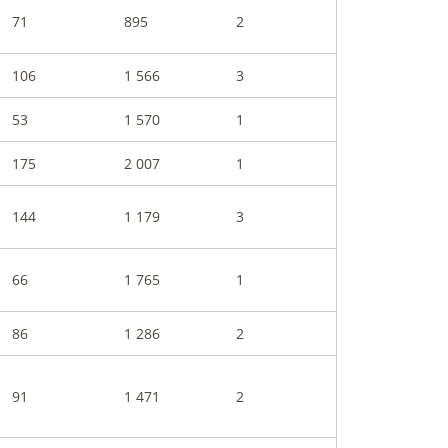
71
895
2
106
1 566
3
53
1 570
1
175
2 007
1
144
1 179
3
66
1 765
1
86
1 286
2
91
1 471
2