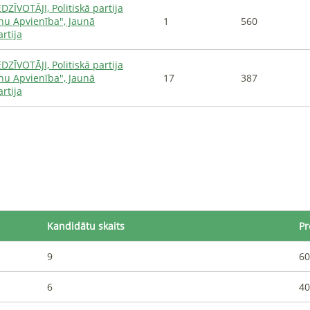
DZĪVOTĀJI, Politiskā partija
onu Apvienība", Jaunā
1
560
rtija
DZĪVOTĀJI, Politiskā partija
onu Apvienība", Jaunā
17
387
rtija
Kandidātu skaits
Pr
9
60
6
40