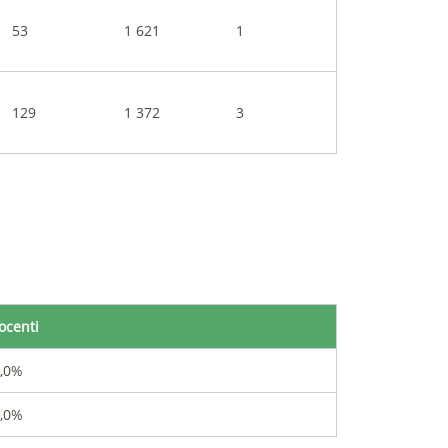
53
1 621
1
129
1 372
3
ocenti
,0%
,0%