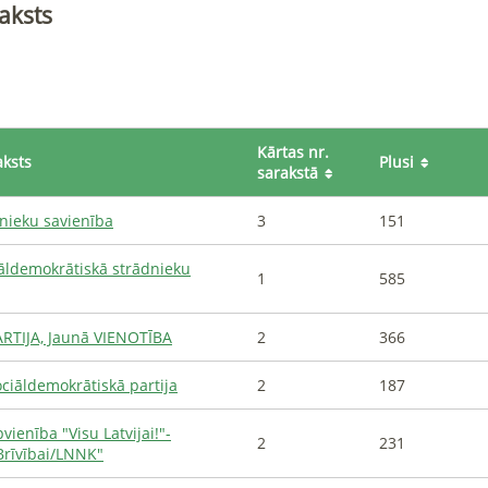
aksts
Kārtas nr.
aksts
Plusi
sarakstā
nieku savienība
3
151
iāldemokrātiskā strādnieku
1
585
RTIJA, Jaunā VIENOTĪBA
2
366
ciāldemokrātiskā partija
2
187
vienība "Visu Latvijai!"-
2
231
Brīvībai/LNNK"