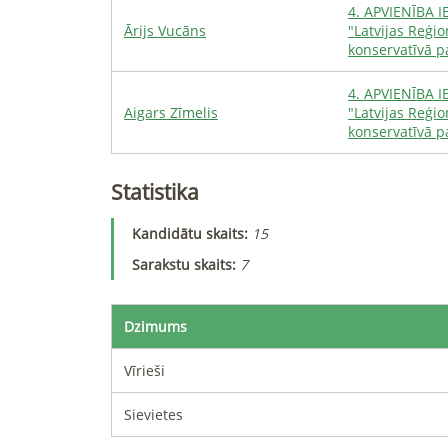
4
.
APVIENĪBA IE
Ārijs
Vucāns
"Latvijas Reģi
konservatīvā pa
4
.
APVIENĪBA IE
Aigars
Zīmelis
"Latvijas Reģi
konservatīvā pa
Statistika
Kandidātu skaits
:
15
Sarakstu skaits
:
7
Dzimums
Vīrieši
Sievietes