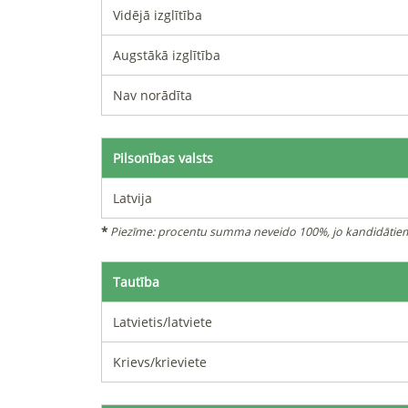
Vidējā izglītība
Augstākā izglītība
Nav norādīta
Pilsonības valsts
Latvija
*
Piezīme: procentu summa neveido 100%, jo kandidātiem 
Tautība
Latvietis/latviete
Krievs/krieviete