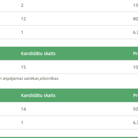
2
13
12
80
1
6,
Kandidātu skaits
Pr
15
10
iespējamas vairākas pilsonības.
Kandidātu skaits
Pr
14
93
1
6,