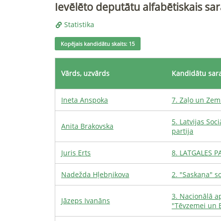
Ievēlēto deputātu alfabētiskais sar
Statistika
Kopējais kandidātu skaits: 15
Vārds, uzvārds
Kandidātu sar
Ineta
Anspoka
7
.
Zaļo un Zem
5
.
Latvijas Soc
Anita
Brakovska
partija
Juris
Erts
8
.
LATGALES PA
Nadežda
Hļebņikova
2
.
"Saskaņa" so
3
.
Nacionālā ap
Jāzeps
Ivanāns
"Tēvzemei un 