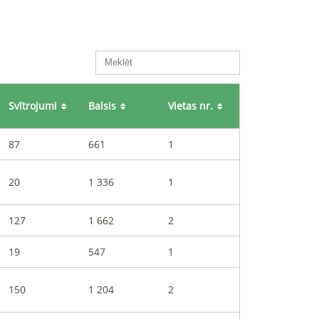
Svītrojumi
Balsis
Vietas nr.
87
661
1
20
1 336
1
127
1 662
2
19
547
1
150
1 204
2