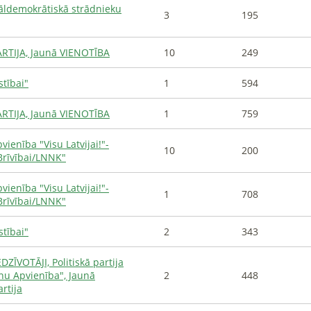
iāldemokrātiskā strādnieku
3
195
RTIJA, Jaunā VIENOTĪBA
10
249
stībai"
1
594
RTIJA, Jaunā VIENOTĪBA
1
759
vienība "Visu Latvijai!"-
10
200
Brīvībai/LNNK"
vienība "Visu Latvijai!"-
1
708
Brīvībai/LNNK"
stībai"
2
343
DZĪVOTĀJI, Politiskā partija
onu Apvienība", Jaunā
2
448
rtija