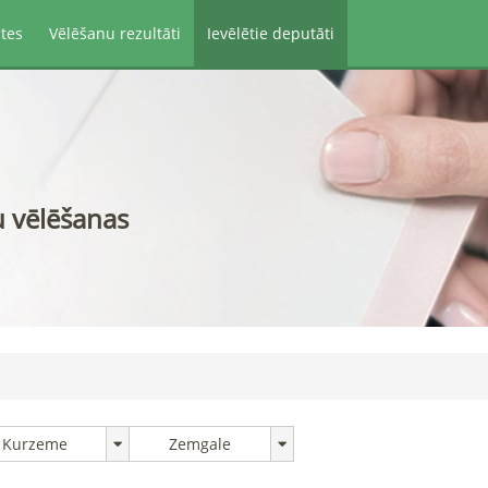
ātes
Vēlēšanu rezultāti
Ievēlētie deputāti
u vēlēšanas
Kurzeme
Zemgale