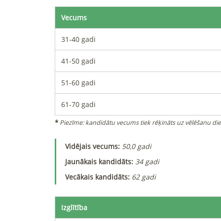
Vecums
31-40 gadi
41-50 gadi
51-60 gadi
61-70 gadi
*
Piezīme: kandidātu vecums tiek rēķināts uz vēlēšanu dien
Vidējais vecums
:
50,0
gadi
Jaunākais kandidāts
:
34
gadi
Vecākais kandidāts
:
62
gadi
Izglītība