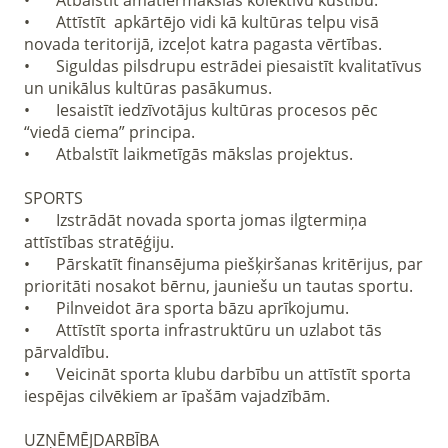
•	Atbalstīt amatiermākslas kolektīvu kustību.

•	Attīstīt  apkārtējo vidi kā kultūras telpu visā 
novada teritorijā, izceļot katra pagasta vērtības.

•	Siguldas pilsdrupu estrādei piesaistīt kvalitatīvus 
un unikālus kultūras pasākumus.

•	Iesaistīt iedzīvotājus kultūras procesos pēc 
“viedā ciema” principa.

•	Atbalstīt laikmetīgās mākslas projektus. 

SPORTS

•	Izstrādāt novada sporta jomas ilgtermiņa 
attīstības stratēģiju.

•	Pārskatīt finansējuma piešķiršanas kritērijus, par 
prioritāti nosakot bērnu, jauniešu un tautas sportu.

•	Pilnveidot āra sporta bāzu aprīkojumu.  

•	Attīstīt sporta infrastruktūru un uzlabot tās 
pārvaldību.    

•	Veicināt sporta klubu darbību un attīstīt sporta 
iespējas cilvēkiem ar īpašām vajadzībām.

UZŅĒMĒJDARBĪBA
