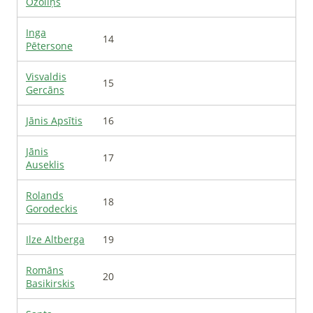
Ozoliņš
Inga
14
Pētersone
Visvaldis
15
Gercāns
Jānis
Apsītis
16
Jānis
17
Auseklis
Rolands
18
Gorodeckis
Ilze
Altberga
19
Romāns
20
Basikirskis