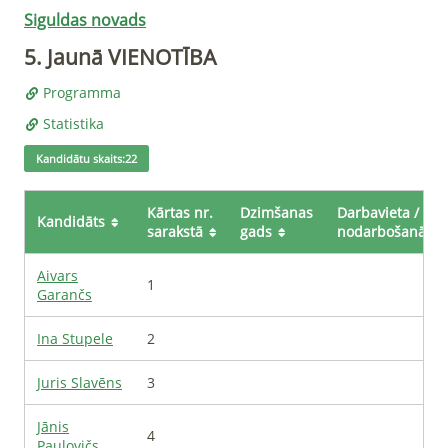
Siguldas novads
5
.
Jaunā VIENOTĪBA
Programma
Statistika
Kandidātu skaits
:
22
Kārtas nr.
Dzimšanas
Darbavieta /
Kandidāts
sarakstā
gads
nodarbošanās
Aivars
1
Garančs
Ina
Stupele
2
Juris
Slavēns
3
Jānis
4
Paulovičs