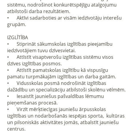
sistēmu, nodrošinot konkurētspējīgu atalgojumu 
atbilstoši darba rezultātiem.

•	Aktīvi sadarboties ar visām iedzīvotāju interešu 
grupām.

IZGLĪTĪBA

•	Stiprināt sākumskolas izglītības pieejamību 
iedzīvotājiem tuvu dzīvesvietai.

•	Attīstīt visaptverošu izglītības sistēmu visos 
dzīves izglītības posmos.

•	Attīstīt pamatskolas izglītību kā vispusīgu 
pamatu turpmākajām izglītības un darba gaitām.

•	Vidusskolas posmā nodrošināt izglītības 
dažādību un specializāciju atbilstoši skolēnu vēlmēm.

•	Iesaistīt jauniešus pašvaldības lēmumu 
pieņemšanas procesā.

•	Virzīt mērķtiecīgas jauniešu ārpusskolas 
izglītības un nodarbošanās iespējas sporta,  kultūras 
un pilsoniskās aktivitātes jomās, atbalstīt jauniešu 
centrus.
