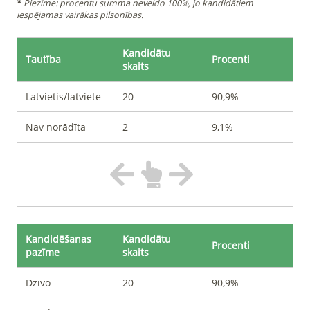
*
Piezīme: procentu summa neveido 100%, jo kandidātiem
iespējamas vairākas pilsonības.
Kandidātu
Tautība
Procenti
skaits
Latvietis/latviete
20
90,9%
Nav norādīta
2
9,1%
Kandidēšanas
Kandidātu
Procenti
pazīme
skaits
Dzīvo
20
90,9%