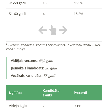
41-50 gadi
10
45,5%
51-60 gadi
4
18,2%
*
Piezīme: kandidātu vecums tiek rēķināts uz vēlēšanu dienu - 2021.
gada 5. jūniju.
Vidējais vecums
:
43,0
gadi
Jaunākais kandidāts
:
30
gadi
Vecākais kandidāts
:
58
gadi
Kandidātu
Izglītība
Procenti
skaits
Vidējā izglītība
2
9,1%