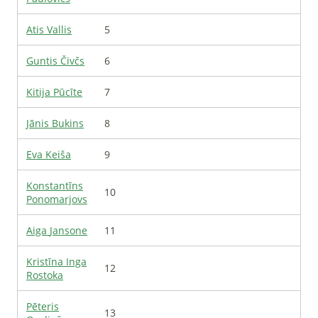
Atis
Vallis
5
Guntis
Čivčs
6
Kitija
Pūcīte
7
Jānis
Bukins
8
Eva
Keiša
9
Konstantīns
10
Ponomarjovs
Aiga
Jansone
11
Kristīna Inga
12
Rostoka
Pēteris
13