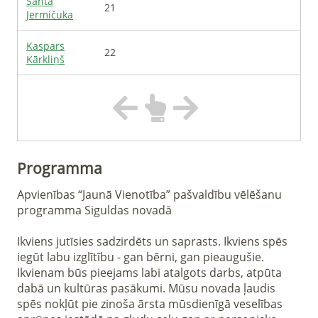
Santa
21
Jermičuka
Kaspars
22
Kārkliņš
Programma
Apvienības “Jaunā Vienotība” pašvaldību vēlēšanu 
programma Siguldas novadā

Ikviens jutīsies sadzirdēts un saprasts. Ikviens spēs 
iegūt labu izglītību - gan bērni, gan pieaugušie. 
Ikvienam būs pieejams labi atalgots darbs, atpūta 
dabā un kultūras pasākumi. Mūsu novada ļaudis 
spēs nokļūt pie zinoša ārsta mūsdienīgā veselības 