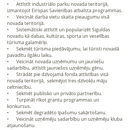
•	Attīstīt industriālo parku novada teritorijā, 
izmantojot Eiropas Savienības atbalsta programmas.

•	Veicināt darba vietu skaita pieaugumu visā 
novada teritorijā.

•	Sistemātiski attīstīt un popularizēt Siguldas 
novadu kā dabas, kultūras, sporta un veselības 
tūrisma galamērķi.

•	Sekmēt tūrisma piedāvājumu, lai tūristi novadā 
pavadītu ilgāku laiku.

•	Veicināt novada uzņēmumu un jauniešu 
sadarbību, attīstīt jauniešos uzņēmēju gēnu.

•	Strādāt pie dzīvojamā fonda attīstības visā 
novada teritorijā,  sekmējot īres dzīvokļu māju 
celtniecību.

•	Sekmēt publisko un privāto partnerību.

•	Turpināt rīkot grantu programmas un 
konkursus.

•	Sekmēt degradēto īpašumu sakārtošanu.  

•	Veicināt uzņēmēju sadarbību un uzņēmēju kluba 
atjaunošanu.
