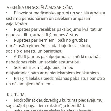
 VESELĪBA UN SOCIĀLĀ AIZSARDZĪBA

•	Pilnveidot medicīnisko aprūpi un sociālā atbalsta 
sistēmu pensionāriem un cilvēkiem ar īpašām 
vajadzībām 

•	Rūpēties par veselības pakalpojumu kvalitāti un 
daudzveidību, atbalstīt ģimenes ārstus.

•	Rūpēties par bērniem, īpaši no grūtībās 
nonākušām ģimenēm, sadarbojoties ar skolu, 
sociālo dienestu un bāriņtiesu.

•	Attīstīt jaunus pakalpojumus ar mērķi mazināt 
nabadzības risku un sociālo atstumtību.

•	Sekmēt īres mājokļu pieejamību 
mājsaimniecībām ar nepietiekamiem ienākumiem.

•	Piešķirt lielākus piedzimšanas pabalstus par otro 
un nākamajiem bērniem.

 KULTŪRA

•	Nodrošināt daudzveidīgu kultūras piedāvājumu, 
saglabājot pagastiem raksturīgo identitāti. 
