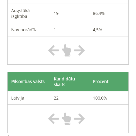
Augstākā
19
86,4%
izglītība
Nav norādīta
1
4,5%
Kandidātu
Pilsonības valsts
Procenti
skaits
Latvija
22
100,0%