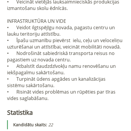
•	Veicināt vietējās lauksaimnieciskās produkcijas 
izmantošanu skolu ēdnīcās. 

INFRASTRUKTŪRA UN VIDE

•	Veidot ilgtspējīgu novada, pagastu centru un 
lauku teritoriju attīstību.

•	Īpašu uzmanību pievērst  ielu, ceļu un veloceliņu 
uzturēšanai un attīstībai, veicināt mobilitāti novadā.

•	Nodrošināt sabiedriskā transporta reisus no 
pagastiem uz novada centru.

•	Atbalstīt daudzdzīvokļu namu renovēšanu un 
iekšpagalmu sakārtošanu.

•	Turpināt ūdens apgādes un kanalizācijas 
sistēmu sakārtošanu.

•	Risināt vides problēmas un rūpēties par tīras 
vides saglabāšanu.
Statistika
Kandidātu skaits
:
22