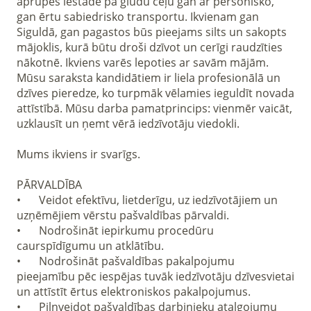
aprūpes iestādē pa gludu ceļu gan ar personisko, 
gan ērtu sabiedrisko transportu. Ikvienam gan 
Siguldā, gan pagastos būs pieejams silts un sakopts 
mājoklis, kurā būtu droši dzīvot un cerīgi raudzīties 
nākotnē. Ikviens varēs lepoties ar savām mājām. 

Mūsu saraksta kandidātiem ir liela profesionālā un 
dzīves pieredze, ko turpmāk vēlamies ieguldīt novada 
attīstībā. Mūsu darba pamatprincips: vienmēr vaicāt, 
uzklausīt un ņemt vērā iedzīvotāju viedokli.

Mums ikviens ir svarīgs. 

PĀRVALDĪBA

•	Veidot efektīvu, lietderīgu, uz iedzīvotājiem un 
uzņēmējiem vērstu pašvaldības pārvaldi.

•	Nodrošināt iepirkumu procedūru 
caurspīdīgumu un atklātību.

•	Nodrošināt pašvaldības pakalpojumu 
pieejamību pēc iespējas tuvāk iedzīvotāju dzīvesvietai 
un attīstīt ērtus elektroniskos pakalpojumus.

•	Pilnveidot pašvaldības darbinieku atalgojumu 