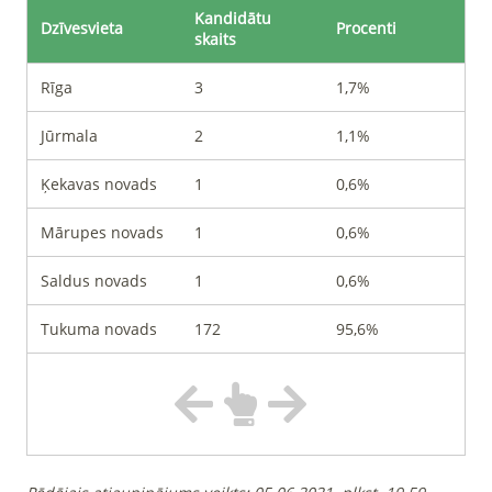
Kandidātu
Dzīvesvieta
Procenti
skaits
Rīga
3
1,7%
Jūrmala
2
1,1%
Ķekavas novads
1
0,6%
Mārupes novads
1
0,6%
Saldus novads
1
0,6%
Tukuma novads
172
95,6%