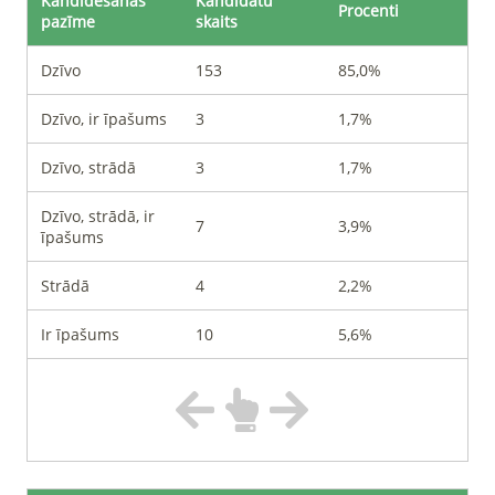
Kandidēšanas
Kandidātu
Procenti
pazīme
skaits
Dzīvo
153
85,0%
Dzīvo, ir īpašums
3
1,7%
Dzīvo, strādā
3
1,7%
Dzīvo, strādā, ir
7
3,9%
īpašums
Strādā
4
2,2%
Ir īpašums
10
5,6%