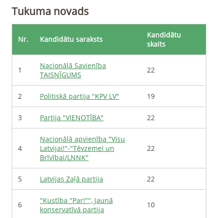
Tukuma novads
Kandidātu
Nr.
Kandidātu saraksts
skaits
Nacionālā Savienība
1
22
TAISNĪGUMS
2
Politiskā partija "KPV LV"
19
3
Partija "VIENOTĪBA"
22
Nacionālā apvienība "Visu
4
Latvijai!"-"Tēvzemei un
22
Brīvībai/LNNK"
5
Latvijas Zaļā partija
22
"Kustība "Par!"", Jaunā
6
10
konservatīvā partija