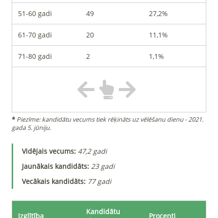
51-60 gadi
49
27,2%
61-70 gadi
20
11,1%
71-80 gadi
2
1,1%
*
Piezīme: kandidātu vecums tiek rēķināts uz vēlēšanu dienu - 2021.
gada 5. jūniju.
Vidējais vecums
:
47,2
gadi
Jaunākais kandidāts
:
23
gadi
Vecākais kandidāts
:
77
gadi
Kandidātu
Izglītība
Procenti