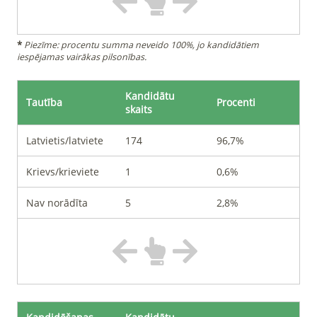
*
Piezīme: procentu summa neveido 100%, jo kandidātiem
iespējamas vairākas pilsonības.
Kandidātu
Tautība
Procenti
skaits
Latvietis/latviete
174
96,7%
Krievs/krieviete
1
0,6%
Nav norādīta
5
2,8%