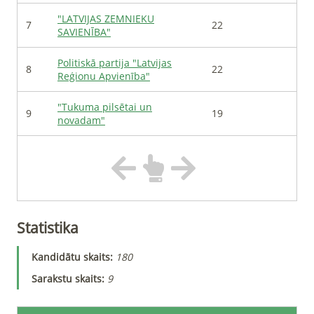
"LATVIJAS ZEMNIEKU
7
22
SAVIENĪBA"
Politiskā partija "Latvijas
8
22
Reģionu Apvienība"
"Tukuma pilsētai un
9
19
novadam"
Statistika
Kandidātu skaits
:
180
Sarakstu skaits
:
9