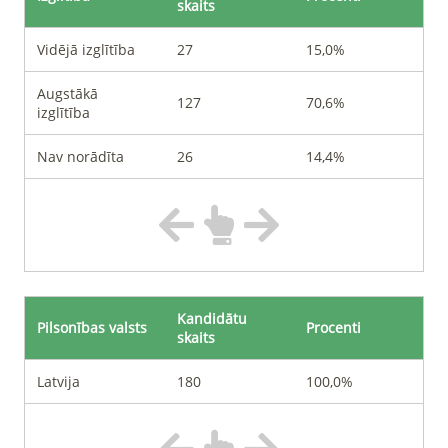
skaits
Vidējā izglītība
27
15,0%
Augstākā
127
70,6%
izglītība
Nav norādīta
26
14,4%
Kandidātu
Pilsonības valsts
Procenti
skaits
Latvija
180
100,0%