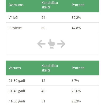
Kandidātu
Dzimums
Procenti
skaits
Vīrieši
94
52,2%
Sievietes
86
47,8%
Kandidātu
Vecums
Procenti
skaits
21-30 gadi
12
6,7%
31-40 gadi
46
25,6%
41-50 gadi
51
28,3%